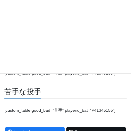
選出基準
今年＋過去3年間の対戦で、通算10打席以上の投手から
OPS上位/下位5位を選出
得意な投手
[custom_table good_bad=”得意” playerid_bat=”P41345155″]
苦手な投手
[custom_table good_bad=”苦手” playerid_bat=”P41345155″]