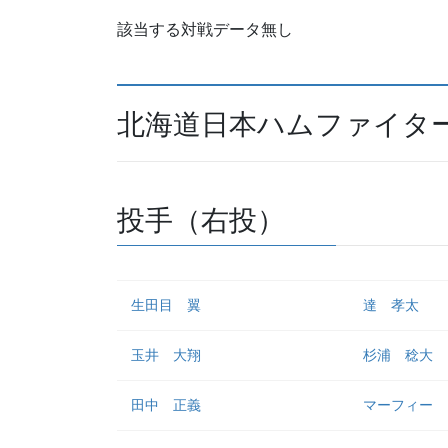
該当する対戦データ無し
北海道日本ハムファイター
投手（右投）
生田目 翼
達 孝太
玉井 大翔
杉浦 稔大
田中 正義
マーフィー