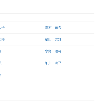
大悟
野村 佑希
太郎
福田 光輝
輝
水野 達稀
弘
細川 凌平
介