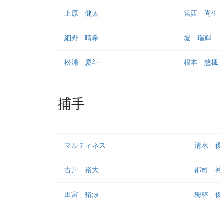
上原 健太
宮西 尚生
細野 晴希
堀 瑞輝
松浦 慶斗
根本 悠楓
捕手
マルティネス
清水 
古川 裕大
郡司 
田宮 裕涼
梅林 