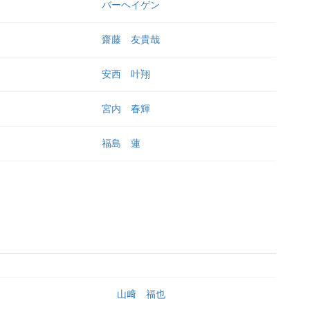
バーヘイゲン
齋藤 友貴哉
安西 叶翔
宮内 春輝
福島 蓮
山﨑 福也