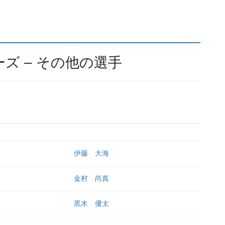
ズ – その他の選手
伊藤 大海
金村 尚真
黒木 優太