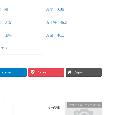
本 剛
淺間 大基
越 大賀
五十幡 亮汰
川 優馬
万波 中正
イエス
Hatena
Pocket
Copy
オリックス・バファローズ
次の記事