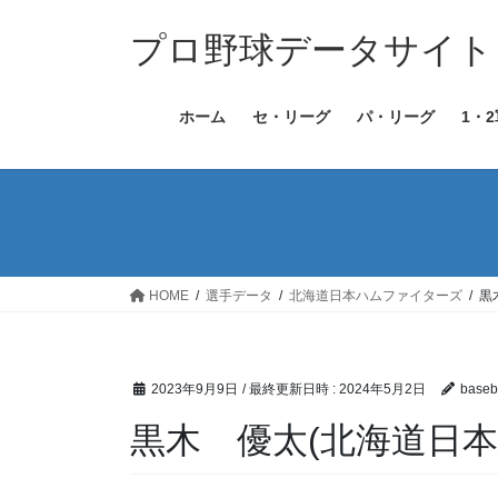
コ
ナ
ン
ビ
プロ野球データサイト［Bas
テ
ゲ
ン
ー
ホーム
セ・リーグ
パ・リーグ
1・
ツ
シ
へ
ョ
ス
ン
キ
に
ッ
移
プ
動
HOME
選手データ
北海道日本ハムファイターズ
黒
2023年9月9日
/ 最終更新日時 :
2024年5月2日
baseba
黒木 優太(北海道日