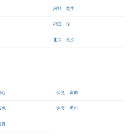
河野 竜生
福田 俊
北浦 竜次
優心
伏見 寅威
裕也
進藤 勇也
優貴