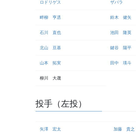
ロドリゲス
ザバラ
畔柳 亨丞
鈴木 健矢
石川 直也
池田 隆英
北山 亘基
鍵谷 陽平
山本 拓実
田中 瑛斗
柳川 大晟
投手（左投）
矢澤 宏太
加藤 貴之