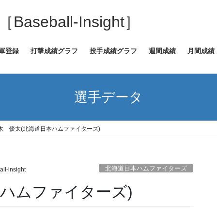
eball-Insight］
2軍登録
打撃成績グラフ
投手成績グラフ
週間成績
月間成績
選手データ
木 優太(北海道日本ハムファイターズ)
北海道日本ハムファイターズ
ll-insight
本ハムファイターズ)