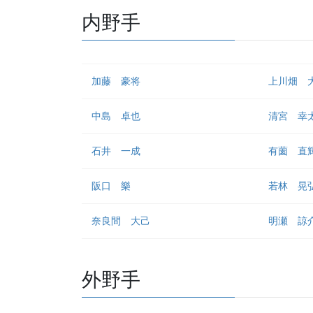
内野手
加藤 豪将
上川畑 
中島 卓也
清宮 幸
石井 一成
有薗 直
阪口 樂
若林 晃
奈良間 大己
明瀬 諒
外野手