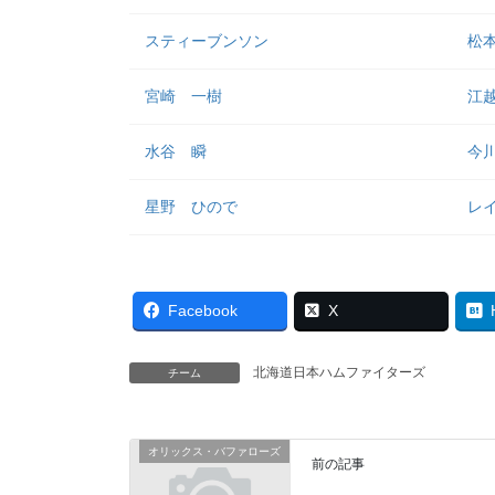
スティーブンソン
松
宮崎 一樹
江
水谷 瞬
今
星野 ひので
レ
Facebook
X
北海道日本ハムファイターズ
チーム
オリックス・バファローズ
前の記事