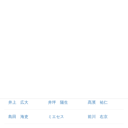
佐藤 輝明
渡邉 諒
糸原 健斗
小幡 竜平
戸井 零士
遠藤 成
中野 拓夢
山田 脩也
百﨑 蒼生
植田 海
髙寺 望夢
原口 文仁
外野手
森下 翔太
近本 光司
ノイジー
井上 広大
井坪 陽生
髙濱 祐仁
島田 海吏
ミエセス
前川 右京