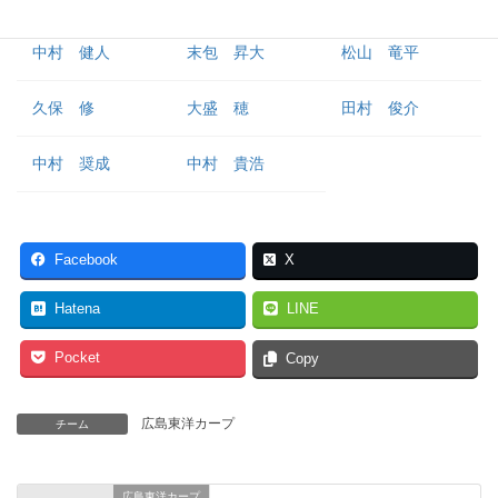
中村 健人
末包 昇大
松山 竜平
久保 修
大盛 穂
田村 俊介
中村 奨成
中村 貴浩
Facebook
X
Hatena
LINE
Pocket
Copy
広島東洋カープ
チーム
広島東洋カープ