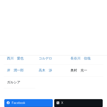
外野手
栗山 巧
金子 侑司
蛭間 拓哉
古川 雄大
松原 聖弥
鈴木 将平
西川 愛也
コルデロ
長谷川 信哉
岸 潤一郎
高木 渉
奥村 光一
ガルシア
Facebook
X