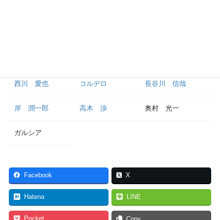
栗山 巧
金子 侑司
蛭間 拓哉
古川 雄大
松原 聖弥
鈴木 将平
西川 愛也
コルデロ
長谷川 信哉
岸 潤一郎
高木 渉
奥村 光一
ガルシア
Facebook
X
Hatena
LINE
Pocket
Copy