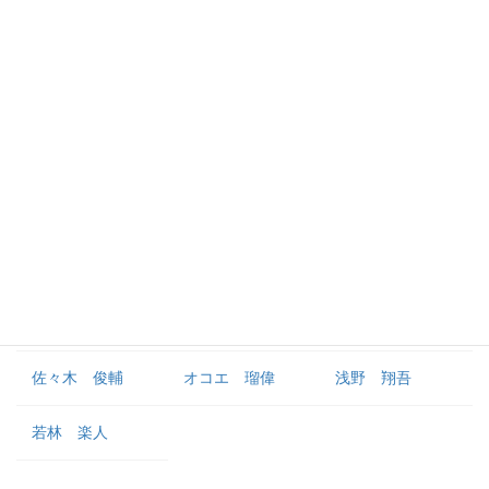
中田 歩夢
ウレーニャ
外野手
長野 久義
丸 佳浩
萩尾 匡也
梶谷 隆幸
オドーア
立岡 宗一郎
岡田 悠希
ヘルナンデス
重信 慎之介
佐々木 俊輔
オコエ 瑠偉
浅野 翔吾
若林 楽人