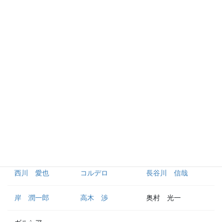
中村 剛也
滝澤 夏央
ブランドン
野村 大樹
村田 怜音
外野手
栗山 巧
金子 侑司
蛭間 拓哉
古川 雄大
松原 聖弥
鈴木 将平
西川 愛也
コルデロ
長谷川 信哉
岸 潤一郎
高木 渉
奥村 光一