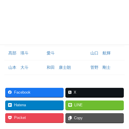
外野手
荻野 貴司
藤原 恭大
角中 勝也
ポランコ
石川 慎吾
岡 大海
髙部 瑛斗
愛斗
山口 航輝
山本 大斗
和田 康士朗
菅野 剛士
Facebook
X
Hatena
LINE
Pocket
Copy