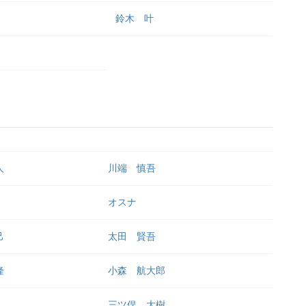
鈴木 叶
人
川端 慎吾
オスナ
己
太田 賢吾
隆
小森 航大郎
三ツ俣 大樹