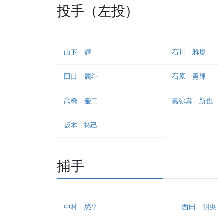
投手（左投）
山下 輝
石川 雅規
田口 麗斗
石原 勇輝
高橋 奎二
嘉弥真 新也
坂本 拓己
捕手
中村 悠平
西田 明央