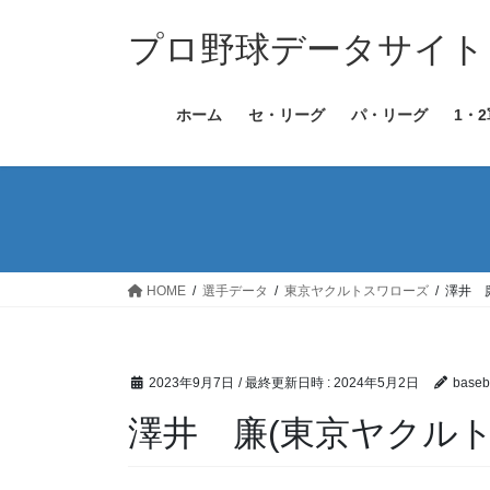
コ
ナ
ン
ビ
プロ野球データサイト［Bas
テ
ゲ
ン
ー
ホーム
セ・リーグ
パ・リーグ
1・
ツ
シ
へ
ョ
ス
ン
キ
に
ッ
移
プ
動
HOME
選手データ
東京ヤクルトスワローズ
澤井 
2023年9月7日
/ 最終更新日時 :
2024年5月2日
baseba
澤井 廉(東京ヤクルト