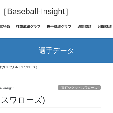
eball-Insight］
2軍登録
打撃成績グラフ
投手成績グラフ
週間成績
月間成績
選手データ
廉(東京ヤクルトスワローズ)
東京ヤクルトスワローズ
ll-insight
スワローズ)