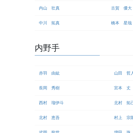
内山 壮真
古賀 優大
中川 拓真
橋本 星哉
内野手
赤羽 由紘
山田 哲
長岡 秀樹
宮本 丈
西村 瑠伊斗
北村 拓
北村 恵吾
村上 宗
武岡 龍世
増田 珠