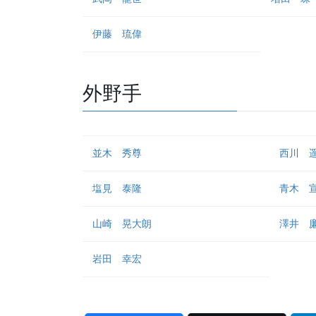
伊藤 琉偉
外野手
並木 秀尊
西川 
塩見 泰隆
青木 
山崎 晃大朗
澤井 
岩田 幸宏