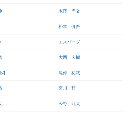
伸
木澤 尚文
松本 健吾
ス
エスパーダ
地
大西 広樹
優斗
尾仲 祐哉
亮
宮川 哲
大
今野 龍太