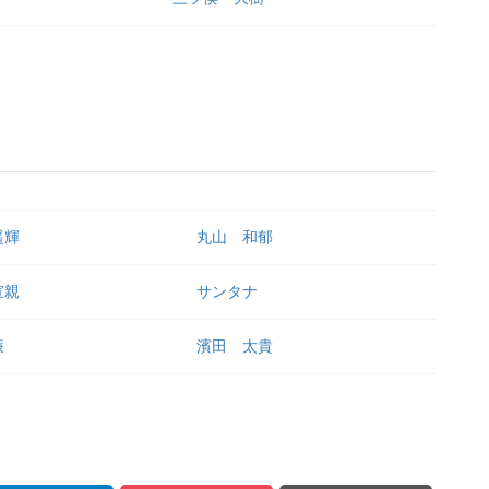
遥輝
丸山 和郁
宣親
サンタナ
廉
濱田 太貴