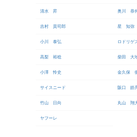
清水 昇
奥川 恭
吉村 貢司郎
星 知弥
小川 泰弘
ロドリゲ
高梨 裕稔
柴田 大
小澤 怜史
金久保 
サイスニード
阪口 皓
竹山 日向
丸山 翔
ヤフーレ