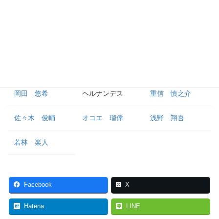
外野手
長野 久義
丸 佳浩
萩尾 匡也
梶谷 隆幸
オドーア
立岡 宗一郎
岡田 悠希
ヘルナンデス
重信 慎之介
佐々木 俊輔
オコエ 瑠偉
浅野 翔吾
若林 楽人
Facebook
X
Hatena
LINE