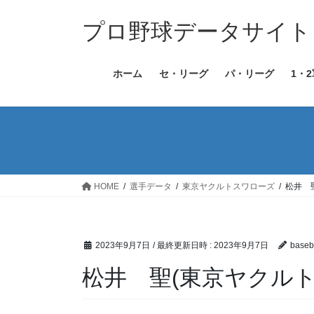
コ
ナ
ン
ビ
プロ野球データサイト［Bas
テ
ゲ
ン
ー
ホーム
セ・リーグ
パ・リーグ
1・
ツ
シ
へ
ョ
ス
ン
キ
に
ッ
移
プ
動
HOME
選手データ
東京ヤクルトスワローズ
松井 
2023年9月7日
/ 最終更新日時 :
2023年9月7日
baseba
松井 聖(東京ヤクルト