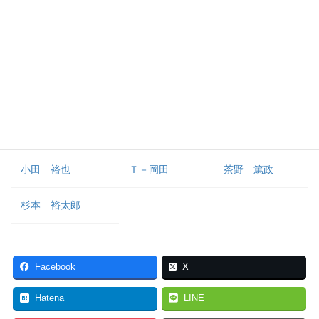
外野手
渡部 遼人
福田 周平
西川 龍馬
元 謙太
杉澤 龍
来田 涼斗
池田 陵真
佐野 皓大
トーマス
小田 裕也
Ｔ－岡田
茶野 篤政
杉本 裕太郎
Facebook
X
Hatena
LINE