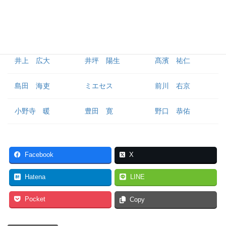
森下 翔太
近本 光司
ノイジー
井上 広大
井坪 陽生
髙濱 祐仁
島田 海吏
ミエセス
前川 右京
小野寺 暖
豊田 寛
野口 恭佑
Facebook
X
Hatena
LINE
Pocket
Copy