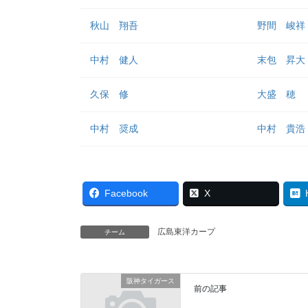
秋山 翔吾
野間 峻祥
中村 健人
末包 昇大
久保 修
大盛 穂
中村 奨成
中村 貴浩
Facebook
X
広島東洋カープ
チーム
阪神タイガース
前の記事