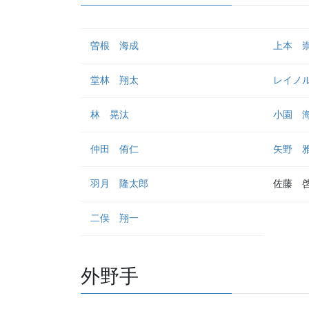
曽根 海成
上本 
堂林 翔太
レイノ
林 晃汰
小園 
仲田 侑仁
矢野 
羽月 隆太郎
佐藤 
二俣 翔一
外野手