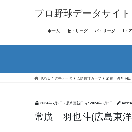
コ
ナ
ン
ビ
プロ野球データサイト［Bas
テ
ゲ
ン
ー
ホーム
セ・リーグ
パ・リーグ
1・
ツ
シ
へ
ョ
ス
ン
キ
に
ッ
移
プ
動
HOME
選手データ
広島東洋カープ
常廣 羽也斗(広
2024年5月2日
/ 最終更新日時 :
2024年5月2日
baseba
常廣 羽也斗(広島東洋