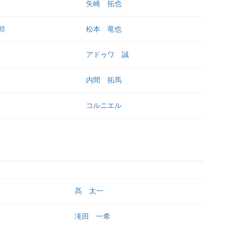
矢崎 拓也
郎
松本 竜也
アドゥワ 誠
内間 拓馬
コルニエル
髙 太一
滝田 一希