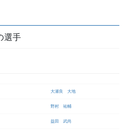
の選手
大瀬良 大地
野村 祐輔
益田 武尚