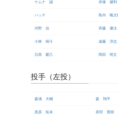
ケムナ 誠
赤塚 健利
ハッチ
島内 颯太
河野 佳
斉藤 優汰
小林 樹斗
遠藤 淳志
日髙 暖己
岡田 明丈
投手（左投）
森浦 大輔
森 翔平
黒原 拓未
床田 寛樹