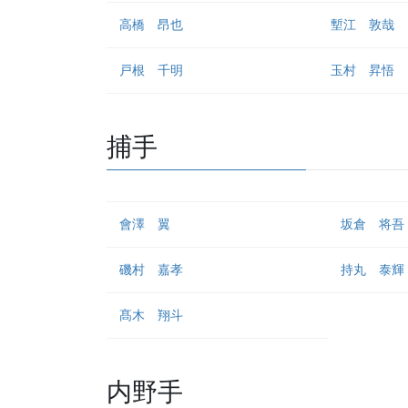
高橋 昂也
塹江 敦哉
戸根 千明
玉村 昇悟
捕手
會澤 翼
坂倉 将吾
磯村 嘉孝
持丸 泰輝
髙木 翔斗
内野手