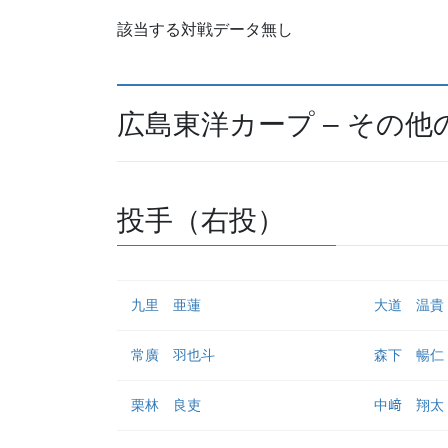
該当する対戦データ無し
広島東洋カープ – その他
投手（右投）
九里 亜蓮
大道 温貴
常廣 羽也斗
森下 暢仁
栗林 良吏
中﨑 翔太