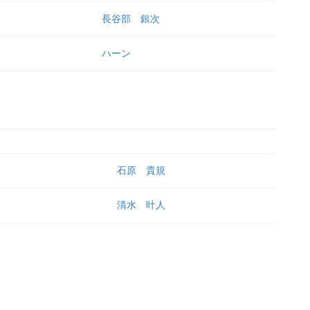
長谷部 銀次
ハーン
石原 貴規
清水 叶人