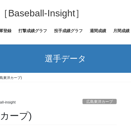
eball-Insight］
2軍登録
打撃成績グラフ
投手成績グラフ
週間成績
月間成績
選手データ
島東洋カープ)
広島東洋カープ
ll-insight
カープ)