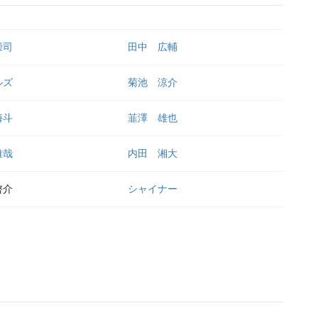
崇司
田中 広輔
ルズ
菊池 涼介
海斗
韮澤 雄也
雅哉
内田 湘大
啓介
シャイナー