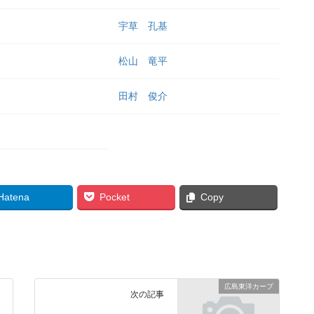
宇草 孔基
松山 竜平
田村 俊介
Hatena
Pocket
Copy
広島東洋カープ
次の記事