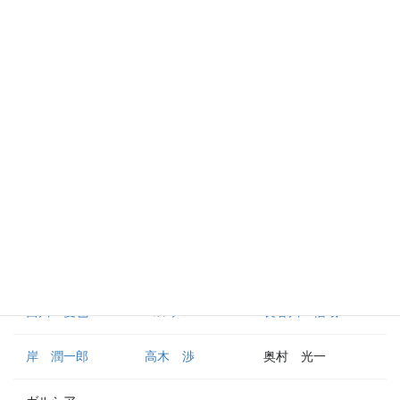
中村 剛也
滝澤 夏央
ブランドン
野村 大樹
村田 怜音
外野手
栗山 巧
金子 侑司
蛭間 拓哉
古川 雄大
松原 聖弥
鈴木 将平
西川 愛也
コルデロ
長谷川 信哉
岸 潤一郎
高木 渉
奥村 光一