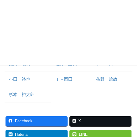
外野手
渡部 遼人
福田 周平
西川 龍馬
元 謙太
杉澤 龍
来田 涼斗
池田 陵真
佐野 皓大
トーマス
小田 裕也
Ｔ－岡田
茶野 篤政
杉本 裕太郎
Facebook
X
Hatena
LINE