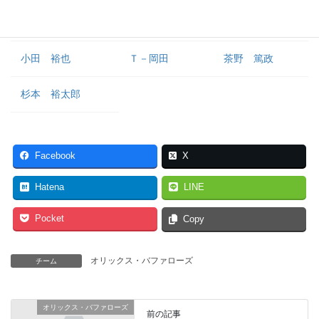
池田 陵真
佐野 皓大
トーマス
小田 裕也
Ｔ－岡田
茶野 篤政
杉本 裕太郎
Facebook
X
Hatena
LINE
Pocket
Copy
オリックス・バファローズ
チーム
オリックス・バファローズ
前の記事