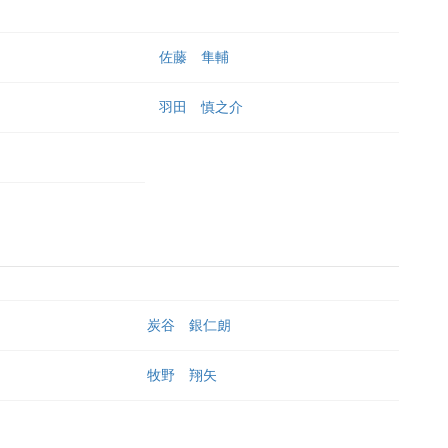
佐藤 隼輔
羽田 慎之介
炭谷 銀仁朗
牧野 翔矢