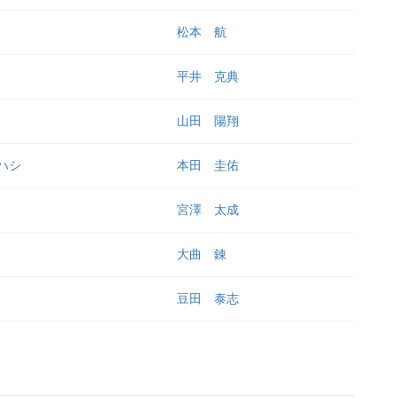
松本 航
平井 克典
山田 陽翔
ハシ
本田 圭佑
宮澤 太成
大曲 錬
豆田 泰志