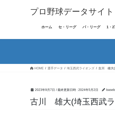
コ
ナ
ン
ビ
プロ野球データサイト［Bas
テ
ゲ
ン
ー
ホーム
セ・リーグ
パ・リーグ
1・
ツ
シ
へ
ョ
ス
ン
キ
に
ッ
移
プ
動
HOME
選手データ
埼玉西武ライオンズ
古川 雄大
2023年9月7日
/ 最終更新日時 :
2024年5月2日
baseba
古川 雄大(埼玉西武ラ