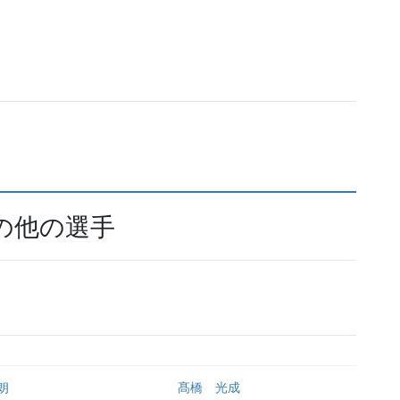
その他の選手
朗
髙橋 光成