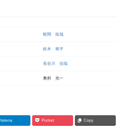
蛭間 拓哉
鈴木 将平
長谷川 信哉
奥村 光一
Hatena
Pocket
Copy