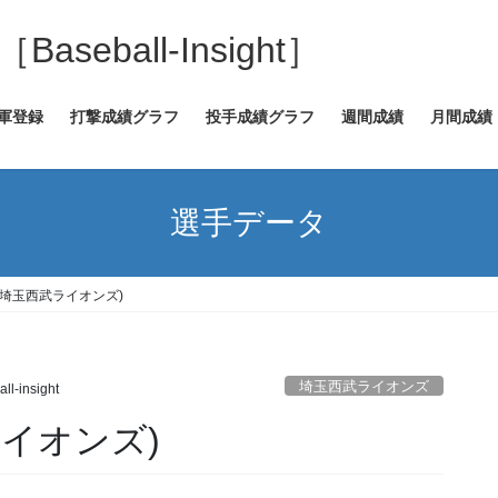
eball-Insight］
2軍登録
打撃成績グラフ
投手成績グラフ
週間成績
月間成績
選手データ
(埼玉西武ライオンズ)
埼玉西武ライオンズ
ll-insight
イオンズ)