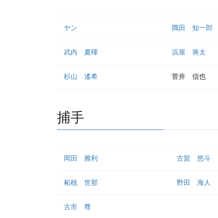
ヤン
隅田 知一郎
武内 夏暉
浜屋 将太
杉山 遙希
菅井 信也
捕手
岡田 雅利
古賀 悠斗
柘植 世那
野田 海人
古市 尊