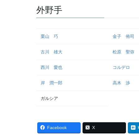
外野手
栗山 巧
金子 侑司
古川 雄大
松原 聖弥
西川 愛也
コルデロ
岸 潤一郎
高木 渉
ガルシア
Facebook
X