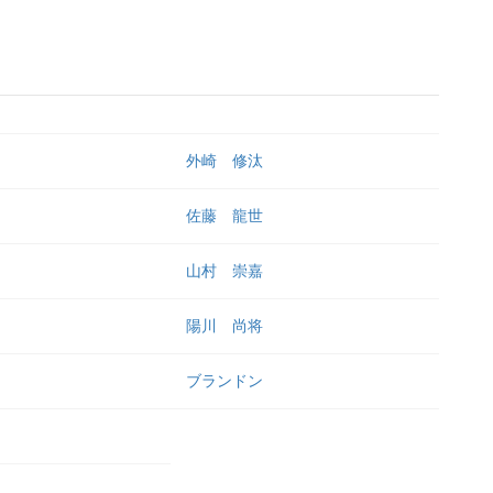
外崎 修汰
佐藤 龍世
山村 崇嘉
陽川 尚将
ブランドン