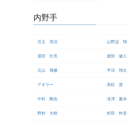
内野手
児玉 亮涼
山野辺 翔
源田 壮亮
渡部 健人
元山 飛優
平沼 翔太
アギラー
髙松 渡
中村 剛也
滝澤 夏央
野村 大樹
村田 怜音