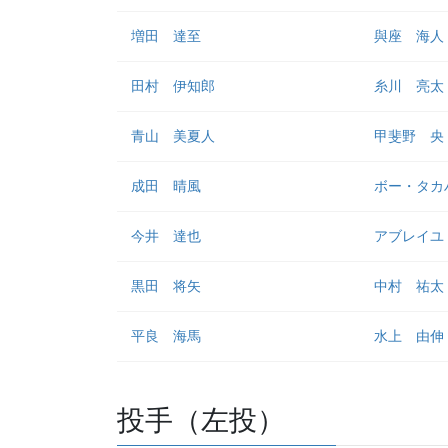
増田 達至
與座 海人
田村 伊知郎
糸川 亮太
青山 美夏人
甲斐野 央
成田 晴風
ボー・タカ
今井 達也
アブレイユ
黒田 将矢
中村 祐太
平良 海馬
水上 由伸
投手（左投）