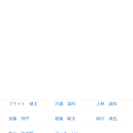
福永 裕基
ロドリゲス
樋口 正修
カリステ
外野手
尾田 剛樹
岡林 勇希
鵜飼 航丞
大島 洋平
三好 大倫
濱 将乃介
ブライト 健太
川越 誠司
上林 誠知
加藤 翔平
後藤 駿太
細川 成也