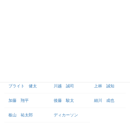
カリステ
外野手
尾田 剛樹
岡林 勇希
鵜飼 航丞
大島 洋平
三好 大倫
濱 将乃介
ブライト 健太
川越 誠司
上林 誠知
加藤 翔平
後藤 駿太
細川 成也
板山 祐太郎
ディカーソン