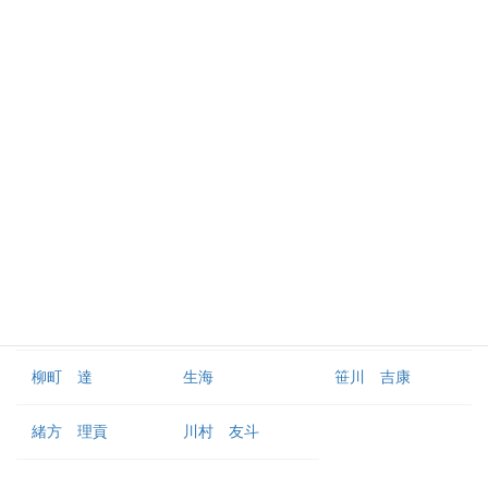
イヒネ イツア
井上 朋也
川原田 純平
リチャード
仲田 慶介
野村 勇
外野手
近藤 健介
中村 晃
柳田 悠岐
ウォーカー
佐藤 直樹
正木 智也
柳町 達
生海
笹川 吉康
緒方 理貢
川村 友斗