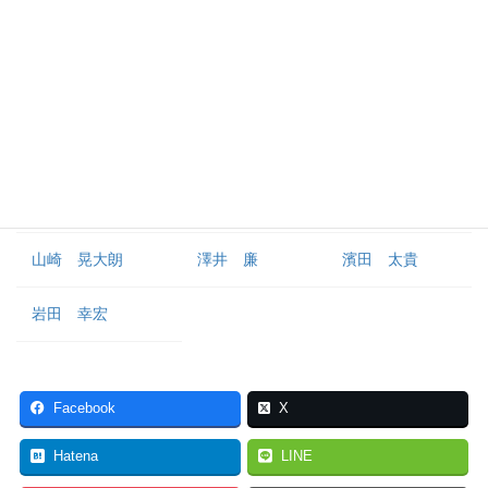
外野手
並木 秀尊
西川 遥輝
丸山 和郁
塩見 泰隆
青木 宣親
サンタナ
山崎 晃大朗
澤井 廉
濱田 太貴
岩田 幸宏
Facebook
X
Hatena
LINE