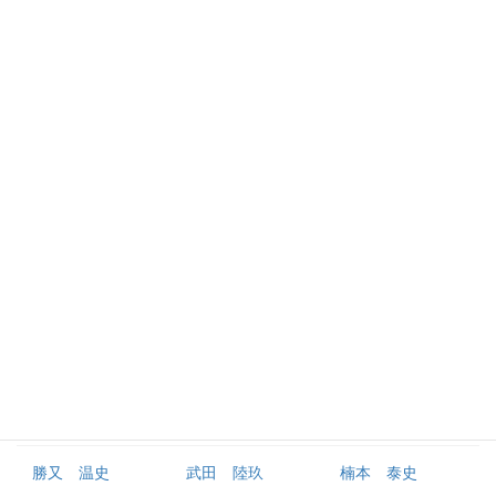
森 敬斗
大和
柴田 竜拓
西浦 直亨
石上 泰輝
宮﨑 敏郎
井上 絢登
知野 直人
西巻 賢二
京田 陽太
フォード
外野手
大田 泰示
桑原 将志
度会 隆輝
佐野 恵太
神里 和毅
筒香 嘉智
勝又 温史
武田 陸玖
楠本 泰史