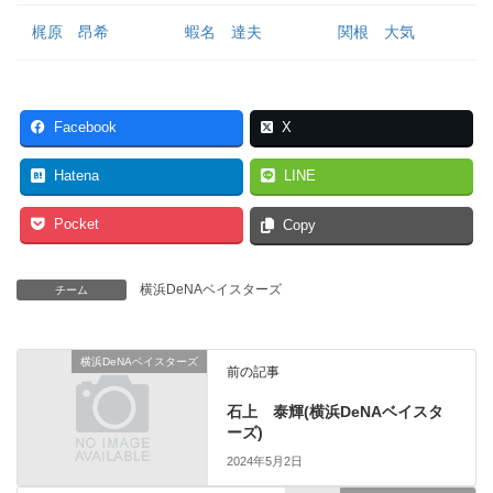
梶原 昂希
蝦名 達夫
関根 大気
Facebook
X
Hatena
LINE
Pocket
Copy
横浜DeNAベイスターズ
チーム
横浜DeNAベイスターズ
前の記事
石上 泰輝(横浜DeNAベイスタ
ーズ)
2024年5月2日