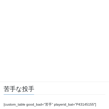
対戦投手
選出基準
今年＋過去3年間の対戦で、通算10打席以上の投手から
OPS上位/下位5位を選出
得意な投手
[custom_table good_bad=”得意” playerid_bat=”P43145155″]
苦手な投手
[custom_table good_bad=”苦手” playerid_bat=”P43145155″]