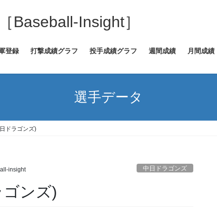
eball-Insight］
2軍登録
打撃成績グラフ
投手成績グラフ
週間成績
月間成績
選手データ
日ドラゴンズ)
中日ドラゴンズ
ll-insight
ゴンズ)