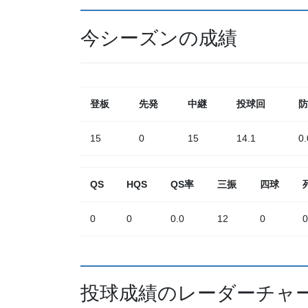
今シーズンの成績
登板
先発
中継
投球回
防
15
0
15
14.1
0.
QS
HQS
QS率
三振
四球
0
0
0.0
12
0
0
投球成績のレーダーチャ