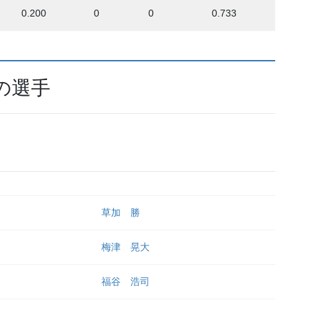
0.200
0
0
0.733
の選手
草加 勝
梅津 晃大
福谷 浩司