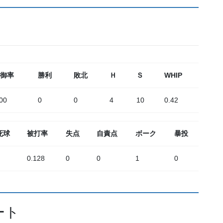
御率
勝利
敗北
Ｈ
Ｓ
WHIP
00
0
0
4
10
0.42
死球
被打率
失点
自責点
ボーク
暴投
0.128
0
0
1
0
ート