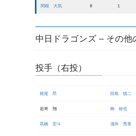
関根 大気
8
1
中日ドラゴンズ – その他
投手（右投）
根尾 昂
田島 慎二
岩嵜 翔
柳 裕也
髙橋 宏斗
涌井 秀章