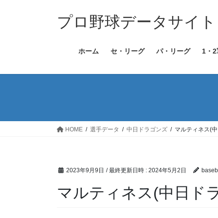
コ
ナ
ン
ビ
プロ野球データサイト［Bas
テ
ゲ
ン
ー
ホーム
セ・リーグ
パ・リーグ
1・
ツ
シ
へ
ョ
ス
ン
キ
に
ッ
移
プ
動
HOME
選手データ
中日ドラゴンズ
マルティネス(中
2023年9月9日
/ 最終更新日時 :
2024年5月2日
baseba
マルティネス(中日ドラ