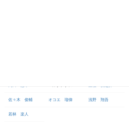
中田 歩夢
ウレーニャ
外野手
長野 久義
丸 佳浩
萩尾 匡也
梶谷 隆幸
オドーア
立岡 宗一郎
岡田 悠希
ヘルナンデス
重信 慎之介
佐々木 俊輔
オコエ 瑠偉
浅野 翔吾
若林 楽人