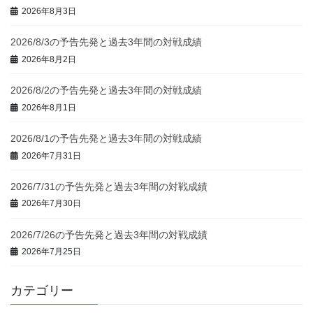
2026年8月3日
2026/8/3の予告先発と過去3年間の対戦成績
2026年8月2日
2026/8/2の予告先発と過去3年間の対戦成績
2026年8月1日
2026/8/1の予告先発と過去3年間の対戦成績
2026年7月31日
2026/7/31の予告先発と過去3年間の対戦成績
2026年7月30日
2026/7/26の予告先発と過去3年間の対戦成績
2026年7月25日
カテゴリー