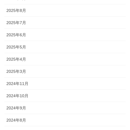
2025年8月
2025年7月
2025年6月
2025年5月
2025年4月
2025年3月
2024年11月
2024年10月
2024年9月
2024年8月