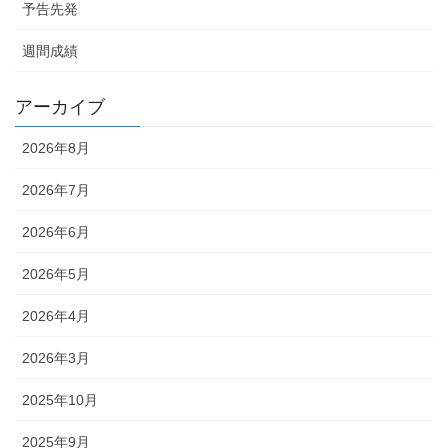
予告先発
週間成績
アーカイブ
2026年8月
2026年7月
2026年6月
2026年5月
2026年4月
2026年3月
2025年10月
2025年9月