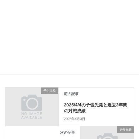
Facebook
X
Hatena
LINE
Pocket
Copy
予告先発
カテゴリー
予告先発
前の記事
2025/4/4の予告先発と過去3年間
の対戦成績
2025年4月3日
予告先発
次の記事