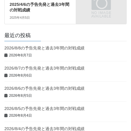
2025/4/6の予告先発と過去3年間
の対戦成績
2025年4月5日
最近の投稿
2026/8/8の予告先発と過去3年間の対戦成績
2026年8月7日
2026/8/7の予告先発と過去3年間の対戦成績
2026年8月6日
2026/8/6の予告先発と過去3年間の対戦成績
2026年8月5日
2026/8/5の予告先発と過去3年間の対戦成績
2026年8月4日
2026/8/4の予告先発と過去3年間の対戦成績