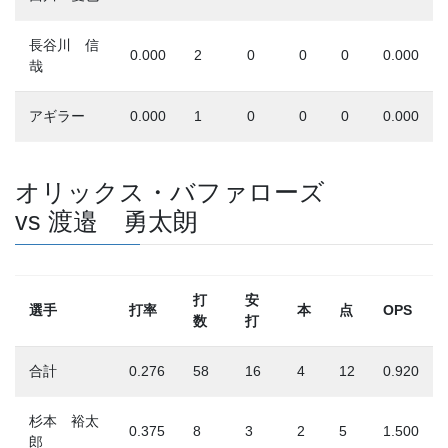
長谷川 信
0.000
2
0
0
0
0.000
哉
アギラー
0.000
1
0
0
0
0.000
オリックス・バファローズ
vs 渡邉 勇太朗
打
安
選手
打率
本
点
OPS
数
打
合計
0.276
58
16
4
12
0.920
杉本 裕太
0.375
8
3
2
5
1.500
郎