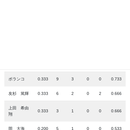
荻野 貴司
0.500
2
1
0
0
1.000
藤岡 裕大
0.167
6
1
1
1
0.834
ソト
0.333
6
2
0
0
0.833
佐藤 都志
0.333
3
1
0
0
0.833
也
山口 航輝
0.200
10
2
1
1
0.773
ポランコ
0.333
9
3
0
0
0.733
友杉 篤輝
0.333
6
2
0
2
0.666
上田 希由
0.333
3
1
0
0
0.666
翔
岡 大海
0.200
5
1
0
0
0.533