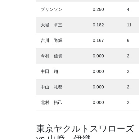
ブリンソン
0.250
4
大城 卓三
0.182
11
吉川 尚輝
0.167
6
今村 信貴
0.000
2
中田 翔
0.000
2
中山 礼都
0.000
2
北村 拓己
0.000
2
東京ヤクルトスワローズ
vs 山﨑 伊織