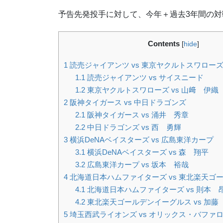
予告先発投手に対して、今年＋過去3年間の対
Contents
[
hide
]
1
読売ジャイアンツ vs 東京ヤクルトスワロー
1.1
読売ジャイアンツ vs サイスニード
1.2
東京ヤクルトスワローズ vs 山﨑 伊織
2
阪神タイガース vs 中日ドラゴンズ
2.1
阪神タイガース vs 涌井 秀章
2.2
中日ドラゴンズ vs 西 勇輝
3
横浜DeNAベイスターズ vs 広島東洋カープ
3.1
横浜DeNAベイスターズ vs 森 翔平
3.2
広島東洋カープ vs 坂本 裕哉
4
北海道日本ハムファイターズ vs 東北楽天ゴ
4.1
北海道日本ハムファイターズ vs 則本 
4.2
東北楽天ゴールデンイーグルス vs 加藤
5
埼玉西武ライオンズ vs オリックス・バファ