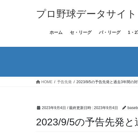
コ
ナ
ン
ビ
プロ野球データサイト［Bas
テ
ゲ
ン
ー
ホーム
セ・リーグ
パ・リーグ
1・
ツ
シ
へ
ョ
ス
ン
キ
に
ッ
移
プ
動
HOME
予告先発
2023/9/5の予告先発と過去3年間の
2023年9月4日
/ 最終更新日時 :
2023年9月4日
baseba
2023/9/5の予告先