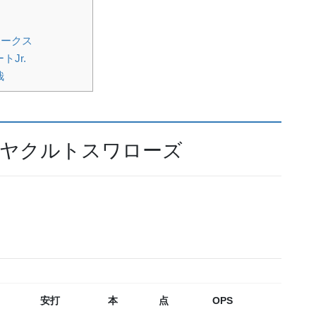
ホークス
Jr.
哉
東京ヤクルトスワローズ
安打
本
点
OPS