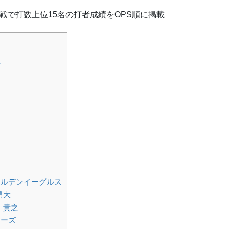
戦で打数上位15名の打者成績をOPS順に掲載
ズ
ールデンイーグルス
昂大
 貴之
ローズ