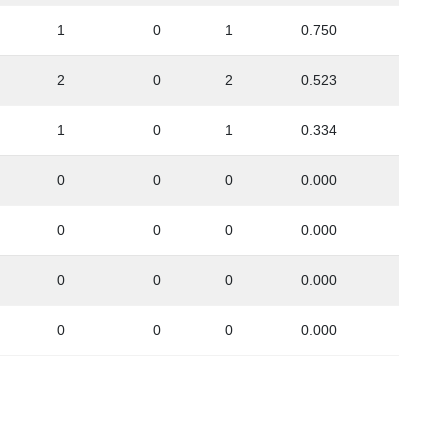
1
0
1
0.750
2
0
2
0.523
1
0
1
0.334
0
0
0
0.000
0
0
0
0.000
0
0
0
0.000
0
0
0
0.000