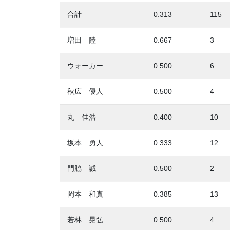
合計
0.313
115
増田 陸
0.667
3
ウォーカー
0.500
6
秋広 優人
0.500
4
丸 佳浩
0.400
10
坂本 勇人
0.333
12
門脇 誠
0.500
2
岡本 和真
0.385
13
若林 晃弘
0.500
4