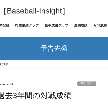
eball-Insight］
2軍登録
打撃成績グラフ
投手成績グラフ
週間成績
月間成績
予告先発
対戦成績
予告先発
ll-insight
発と過去3年間の対戦成績