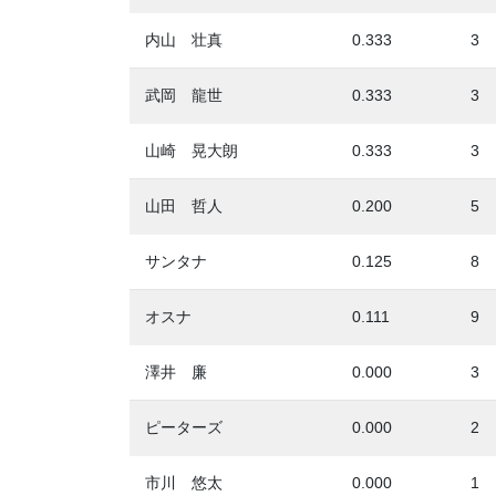
内山 壮真
0.333
3
武岡 龍世
0.333
3
山崎 晃大朗
0.333
3
山田 哲人
0.200
5
サンタナ
0.125
8
オスナ
0.111
9
澤井 廉
0.000
3
ピーターズ
0.000
2
市川 悠太
0.000
1