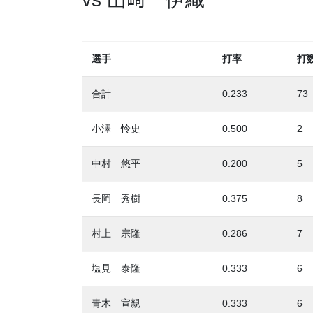
選手
打率
打
合計
0.233
73
小澤 怜史
0.500
2
中村 悠平
0.200
5
長岡 秀樹
0.375
8
村上 宗隆
0.286
7
塩見 泰隆
0.333
6
青木 宣親
0.333
6